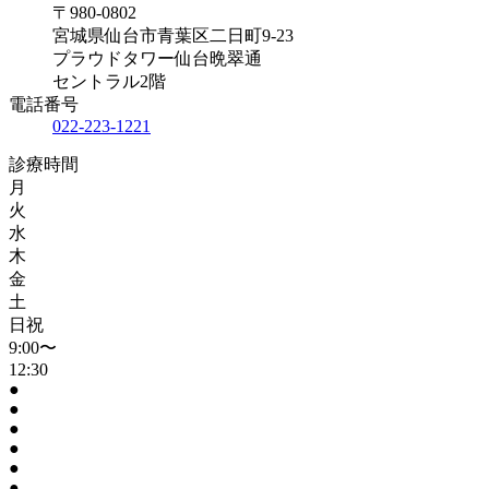
〒980-0802
宮城県仙台市青葉区二日町9-23
プラウドタワー仙台晩翠通
セントラル2階
電話番号
022-223-1221
診療時間
月
火
水
木
金
土
日祝
9:00〜
12:30
●
●
●
●
●
●