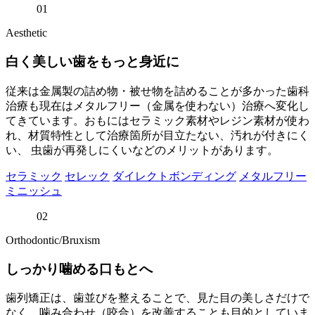
01
Aesthetic
白く美しい歯をもっと身近に
従来は金属製の詰め物・被せ物を詰めることが多かった歯科
治療も現在はメタルフリー（金属を使わない）治療へ変化し
てきています。おもにはセラミック素材やレジン素材が使わ
れ、材質特性として治療箇所が目立たない、汚れが付きにく
い、 虫歯が再発しにくいなどのメリットがあります。
セラミック
セレック
ダイレクトボンディング
メタルフリー
ミニッシュ
02
Orthodontic/Bruxism
しっかり噛める口もとへ
歯列矯正は、歯並びを整えることで、見た目の美しさだけで
なく、噛み合わせ（咬合）を改善することも目的としていま