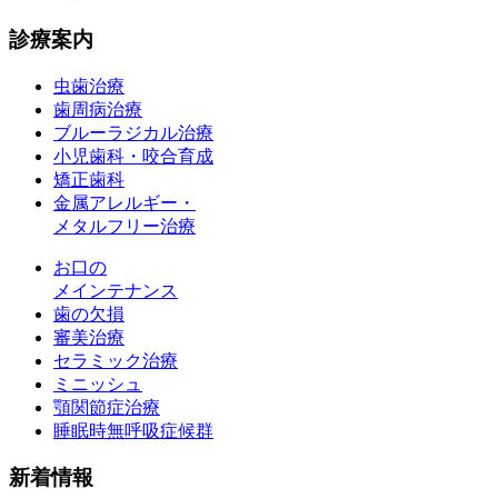
診療案内
虫歯治療
歯周病治療
ブルーラジカル治療
小児歯科・咬合育成
矯正歯科
金属アレルギー・
メタルフリー治療
お口の
メインテナンス
歯の欠損
審美治療
セラミック治療
ミニッシュ
顎関節症治療
睡眠時無呼吸症候群
新着情報